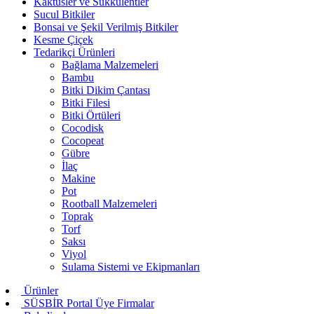
Kaktüsler ve Sukkulentler
Sucul Bitkiler
Bonsai ve Şekil Verilmiş Bitkiler
Kesme Çiçek
Tedarikçi Ürünleri
Bağlama Malzemeleri
Bambu
Bitki Dikim Çantası
Bitki Filesi
Bitki Örtüleri
Cocodisk
Cocopeat
Gübre
İlaç
Makine
Pot
Rootball Malzemeleri
Toprak
Torf
Saksı
Viyol
Sulama Sistemi ve Ekipmanları
Ürünler
SÜSBİR Portal Üye Firmalar