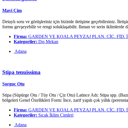
Mavi Çim
Detaylı soru ve görüşleriniz için bizimle iletişime geçebilirsiniz. İle
formu gevşeyebilir ve rengi soluklaşabilir. Ilıman ve serin iklimlerde da
Firma:
GARDEN VE KOALA PEYZAJ PLAN. ÇİÇ. FİD. İNŞ
Kategoriler:
Dış Mekan
Adana
Stipa tenuissima
Sorguç Otu
Stipa (Süpürge Otu / Tüy Otu / Çiz Otu) Latince Adı: Stipa spp. (Bazı
bölgeleri Genel Özellikleri Form: İnce, zarif yapılı çok yıllık (perennia
Firma:
GARDEN VE KOALA PEYZAJ PLAN. ÇİÇ. FİD. İNŞ
Kategoriler:
Sıcak İklim Çimleri
Adana