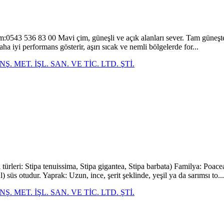
tişim:0543 536 83 00 Mavi çim, güneşli ve açık alanları sever. Tam güneş
ha iyi performans gösterir, aşırı sıcak ve nemli bölgelerde for...
. MET. İŞL. SAN. VE TİC. LTD. ŞTİ.
 türleri: Stipa tenuissima, Stipa gigantea, Stipa barbata) Familya: Po
l) süs otudur. Yaprak: Uzun, ince, şerit şeklinde, yeşil ya da sarımsı to...
. MET. İŞL. SAN. VE TİC. LTD. ŞTİ.