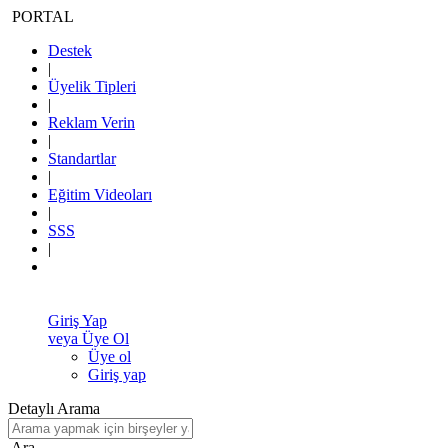
PORTAL
Destek
|
Üyelik Tipleri
|
Reklam Verin
|
Standartlar
|
Eğitim Videoları
|
SSS
|
Giriş Yap
veya Üye Ol
Üye ol
Giriş yap
Detaylı Arama
Ara