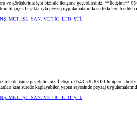
ve görüşleriniz için bizimle iletişime geçebilirsiniz. **İletişim:*
oratif çiçek başaklarıyla peyzaj uygulamalarında sıklıkla tercih edilen e
. MET. İŞL. SAN. VE TİC. LTD. ŞTİ.
bizimle iletişime geçebilirsiniz. İletişim: 0543 536 83 00 Juniperus hori
alanları kısa sürede kaplayabilen yapısı sayesinde peyzaj uygulamalarınd.
. MET. İŞL. SAN. VE TİC. LTD. ŞTİ.