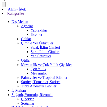
Alım - İstek
Kategoriler
Dış Mekan
Ağaçlar
Yapraklılar
İbreliler
Çalılar
Çim ve Yer Örtücüler
Sıcak İklim Çimleri
Serin İklim Çimleri
Yer Örtücüler
Güller
Mevsimlik ve Çok Yıllık Çiçekler
Çok Yıllık
Mevsimlik
Palmiyeler ve Tropikal Bitkiler
Sarılıcı, Tırmanıcı, Sarkıcı
Tıbbi Aromatik Bitkiler
İç Mekan
Soğanlı, Yumrulu, Rizomlu
Çiçekler
Soğanlar