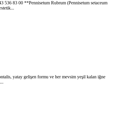
* 0543 536 83 00 **Pennisetum Rubrum (Pennisetum setaceum
stetik...
zontalis, yatay gelişen formu ve her mevsim yeşil kalan iğne
..