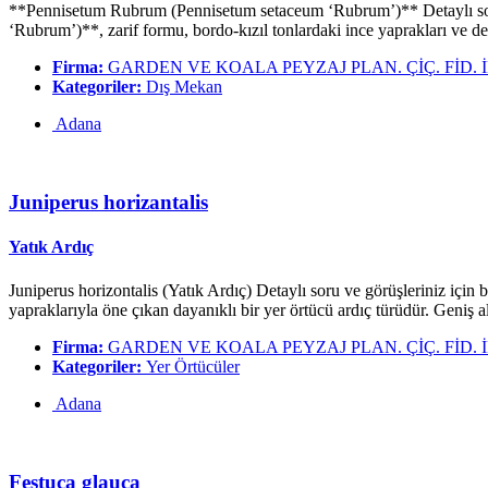
**Pennisetum Rubrum (Pennisetum setaceum ‘Rubrum’)** Detaylı soru 
‘Rubrum’)**, zarif formu, bordo-kızıl tonlardaki ince yaprakları ve dek
Firma:
GARDEN VE KOALA PEYZAJ PLAN. ÇİÇ. FİD. İNŞ
Kategoriler:
Dış Mekan
Adana
Juniperus horizantalis
Yatık Ardıç
Juniperus horizontalis (Yatık Ardıç) Detaylı soru ve görüşleriniz için 
yapraklarıyla öne çıkan dayanıklı bir yer örtücü ardıç türüdür. Geniş 
Firma:
GARDEN VE KOALA PEYZAJ PLAN. ÇİÇ. FİD. İNŞ
Kategoriler:
Yer Örtücüler
Adana
Festuca glauca