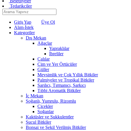
Belediyeler
Tedarikçiler
Giriş Yap
veya
Üye Ol
Alım-İstek
Kategoriler
Dış Mekan
Ağaçlar
Yapraklılar
İbreliler
Çalılar
Çim ve Yer Örtücüler
Güller
Mevsimlik ve Çok Yıllık Bitkiler
Palmiyeler ve Tropikal Bitkiler
Sarılıcı, Tırmanıcı, Sarkıcı
Tıbbi Aromatik Bitkiler
İç Mekan
Soğanlı, Yumrulu, Rizomlu
Çiçekler
Soğanlar
Kaktüsler ve Sukkulentler
Sucul Bitkiler
Bonsai ve Şekil Verilmiş Bitkiler