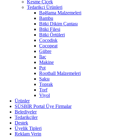
Kesme Çiçek
Tedarikçi Ürünleri
Bağlama Malzemeleri
Bambu
Bitki Dikim Çantası
Btiki Filesi
Bitki Örtüleri
Cocodisk
Cocopeat
Gübre
İlaç
Makine
Pot
Rootball Malzemeleri
Saksı
Toprak
Torf
Viyol
Ürünler
SÜSBİR Portal Üye Firmalar
Belediyeler
Tedarikçiler
Destek
Üyelik Tipleri
Reklam Verin