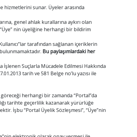
eme hizmetlerini sunar. Üyeler arasında
arına, genel ahlak kurallarına aykırı olan
 “Üye” nin üyeliğine herhangi bir bildirim
ullanıcı”lar tarafından sağlanan içeriklerin
ü bulunmamaktadır.
Bu paylaşımlardaki her
la İşlenen Suçlarla Mücadele Edilmesi Hakkında
.2013 tarih ve 581 Belge no’lu yazısı ile
un göreceği herhangi bir zamanda “Portal”da
ığı tarihte geçerlilik kazanarak yürürlüğe
ir. İşbu “Portal Üyelik Sözleşmesi”, “Üye”nin
ye”nin elektronik olarak onay vermesi ile