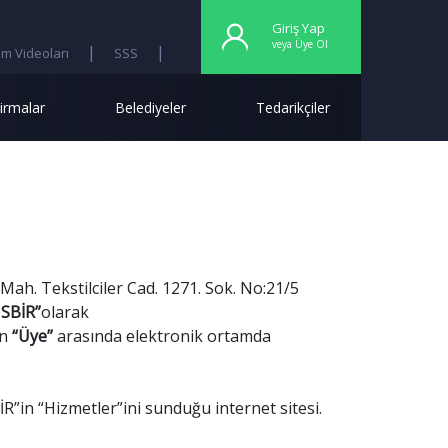
Giriş Yap
veya Üye Ol
|
|
im Videoları
SSS
Ara
irmalar
Belediyeler
Tedarikçiler
t Mah. Tekstilciler Cad. 1271. Sok. No:21/5
SBİR”
olarak
en
“Üye”
arasında elektronik ortamda
R”in “Hizmetler”ini sunduğu internet sitesi.