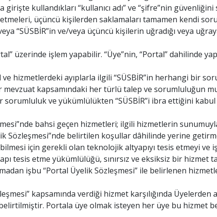
 girişte kullandıkları “kullanıcı adı” ve “şifre”nin güvenliğ
in etmeleri, üçüncü kişilerden saklamaları tamamen kendi so
/veya “SÜSBİR”in ve/veya üçüncü kişilerin uğradığı veya uğra
” üzerinde işlem yapabilir. “Üye”nin, “Portal” dahilinde yap
 ve hizmetlerdeki ayıplarla ilgili “SÜSBİR”in herhangi bir s
r mevzuat kapsamındaki her türlü talep ve sorumluluğun muhat
ür sorumluluk ve yükümlülükten “SÜSBİR”i ibra ettiğini kabul
mesi”nde bahsi geçen hizmetleri; ilgili hizmetlerin sunumuyla 
lik Sözleşmesi”nde belirtilen koşullar dâhilinde yerine getirm
ilmesi için gerekli olan teknolojik altyapıyı tesis etmeyi ve 
ltyapı tesis etme yükümlülüğü, sınırsız ve eksiksiz bir hizm
dan işbu “Portal Üyelik Sözleşmesi” ile belirlenen hizmetler
zleşmesi” kapsamında verdiği hizmet karşılığında Üyelerden a
belirtilmiştir. Portala üye olmak isteyen her üye bu hizmet 