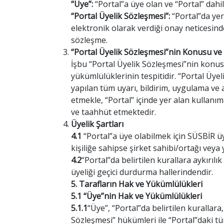
“Üye”:
“Portal”a üye olan ve “Portal” dahi
“Portal Üyelik Sözleşmesi”:
“Portal”da yer
elektronik olarak verdiği onay neticesind
sözleşme.
“Portal Üyelik Sözleşmesi”nin Konusu v
İşbu “Portal Üyelik Sözleşmesi”nin konusu
yükümlülüklerinin tespitidir. “Portal Üyel
yapılan tüm uyarı, bildirim, uygulama ve 
etmekle, “Portal” içinde yer alan kullanı
ve taahhüt etmektedir.
Üyelik Şartları
4.1
“Portal”a üye olabilmek için SÜSBİR üy
kişiliğe sahipse şirket sahibi/ortağı veya
4.2
“Portal”da belirtilen kurallara aykırıl
üyeliği geçici durdurma hallerindendir.
5. Tarafların Hak ve Yükümlülükleri
5.1 “Üye”nin Hak ve Yükümlülükleri
5.1.1
“Üye”, “Portal”da belirtilen kuralla
Sözleşmesi” hükümleri ile “Portal”daki tü