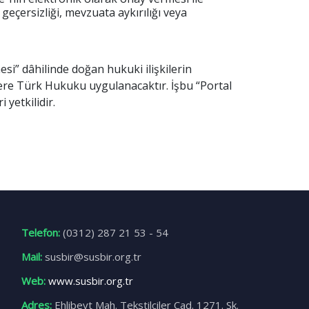
eçersizliği, mevzuata aykırılığı veya
i” dâhilinde doğan hukuki ilişkilerin
ere Türk Hukuku uygulanacaktır. İşbu “Portal
yetkilidir.
Telefon:
(0312) 287 21 53 - 54
Mail:
susbir@susbir.org.tr
Web:
www.susbir.org.tr
Adres:
Ehlibeyt Mah. Tekstilciler Cad. 1271. Sk.