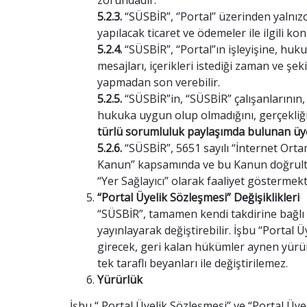
zorundadır.
5.2.3.
“SÜSBİR”, ‘’Portal’’ üzerinden yalnız
yapılacak ticaret ve ödemeler ile ilgili k
5.2.4.
“SÜSBİR”, “Portal”ın işleyişine, huku
mesajları, içerikleri istediği zaman ve şek
yapmadan son verebilir.
5.2.5.
“SÜSBİR”in, “SÜSBİR” çalışanlarının,
hukuka uygun olup olmadığını, gerçekli
türlü sorumluluk paylaşımda bulunan üyel
5.2.6.
“SÜSBİR”, 5651 sayılı “İnternet Ort
Kanun” kapsamında ve bu Kanun doğrultus
“Yer Sağlayıcı” olarak faaliyet göstermekt
“Portal Üyelik Sözleşmesi” Değişiklikleri
“SÜSBİR”, tamamen kendi takdirine bağlı 
yayınlayarak değiştirebilir. İşbu “Portal
girecek, geri kalan hükümler aynen yürü
tek taraflı beyanları ile değiştirilemez.
Yürürlük
İşbu “ Portal Üyelik Sözleşmesi” ve “Portal Üye