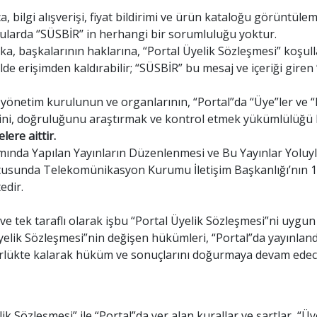
ca, bilgi alışverişi, fiyat bildirimi ve ürün kataloğu görüntül
onularda ‘’SÜSBİR’’ in herhangi bir sorumluluğu yoktur.
ka, başkalarının haklarına, “Portal Üyelik Sözleşmesi” koşull
ilde erişimden kaldırabilir; “SÜSBİR” bu mesaj ve içeriği giren
 yönetim kurulunun ve organlarının, “Portal”da “Üye”ler ve “K
ğini, doğruluğunu araştırmak ve kontrol etmek yükümlülüğ
ere aittir.
amında Yapılan Yayınların Düzenlenmesi ve Bu Yayınlar Yoluy
unda Telekomünikasyon Kurumu İletişim Başkanlığı’nın 17.01
edir.
ve tek taraflı olarak işbu “Portal Üyelik Sözleşmesi”ni uyg
 Üyelik Sözleşmesi”nin değişen hükümleri, “Portal”da yayınland
rlükte kalarak hüküm ve sonuçlarını doğurmaya devam edecekt
lik Sözleşmesi” ile “Portal”da yer alan kurallar ve şartlar, “Ü