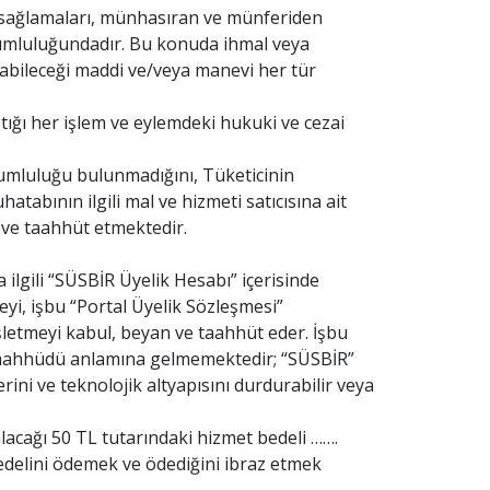
ini sağlamaları, münhasıran ve münferiden
rumluluğundadır. Bu konuda ihmal veya
yabileceği maddi ve/veya manevi her tür
tığı her işlem ve eylemdeki hukuki ve cezai
orumluluğu bulunmadığını, Tüketicinin
abının ilgili mal ve hizmeti satıcısına ait
 ve taahhüt etmektedir.
ilgili “SÜSBİR Üyelik Hesabı” içerisinde
eyi, işbu “Portal Üyelik Sözleşmesi”
işletmeyi kabul, beyan ve taahhüt eder. İşbu
et taahhüdü anlamına gelmemektedir; “SÜSBİR”
ini ve teknolojik altyapısını durdurabilir veya
lacağı 50 TL tutarındaki hizmet bedeli …….
bedelini ödemek ve ödediğini ibraz etmek