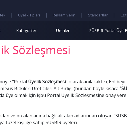
Detaylı Arama
|
|
|
|
tek
Üyelik Tipleri
Reklam Verin
Standartlar
Eğit
k
Kategoriler
Ürünler
SÜSBİR Portal Üye F
ik Sözleşmesi
böyle “Portal
Üyelik Sözleşmesi
” olarak anılacaktır); Ehlibey
s Bitkileri Üreticileri Alt Birliği (bundan böyle kısaca
“SÜ
da üye olmak için işbu Portal Üyelik Sözleşmesine onay ver
ından ve bu alan adına bağlı alt alan adlarından oluşan “SÜSBİ
a tüzel kişiliğe sahip SÜSBİR üyeleri.