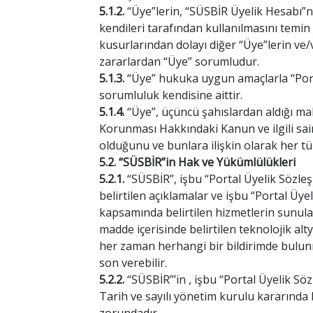
5.1.2.
“Üye”lerin, “SÜSBİR Üyelik Hesabı”na
kendileri tarafından kullanılmasını tem
kusurlarından dolayı diğer “Üye”lerin ve
zararlardan “Üye” sorumludur.
5.1.3.
“Üye” hukuka uygun amaçlarla “Portal
sorumluluk kendisine aittir.
5.1.4.
“Üye”, üçüncü şahıslardan aldığı mal
Korunması Hakkındaki Kanun ve ilgili sai
olduğunu ve bunlara ilişkin olarak her t
5.2. “SÜSBİR”in Hak ve Yükümlülükleri
5.2.1.
“SÜSBİR”, işbu “Portal Üyelik Sözleş
belirtilen açıklamalar ve işbu “Portal Üye
kapsamında belirtilen hizmetlerin sunulab
madde içerisinde belirtilen teknolojik a
her zaman herhangi bir bildirimde bulunma
son verebilir.
5.2.2.
“SÜSBİR”’in , işbu “Portal Üyelik Sö
Tarih ve sayılı yönetim kurulu kararında 