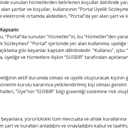
linde sunulan hizmetlerden belirlenen koşullar dahilinde yara
 alan şartlar ve koşullar, kullanıcının “Portal Üyelik Sözleşmes
e elektronik ortamda akdedilen, “Portal”da yer alan şart ve ku
e Kapsamı
, “Portal”da sunulan “Hizmetler”in, bu “Hizmetler”den yararl
ik Sözleşmesi” “Portal” içerisinde yer alan kullanıma, üyeliğe
açıklama gibi beyanlar kapsam dâhilindedir. “Kullanıcı”, işbu
ma, üyeliğe ve hizmetlere ilişkin “SÜSBİR” tarafından açıkla
eliğinin aktif durumda olması ve üyelik oluşturacak kişinin ge
 yönetim kurulu kararınca yetkilendirilmiş kişi olması gerekir.
ık halleri, “Üye”nin “SÜSBİR” bilgi güvenliği sistemine risk ol
ra, beyanlara, yürürlükteki tüm mevzuata ve ahlak kurallarına
m şart ve kuralları anladığını ve onayladığını kabul ve taahh