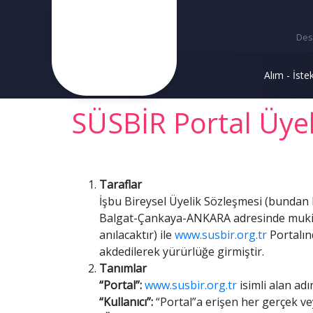
Des
Alım - İste
SÜSBİR Portal Üyel
Taraflar
İşbu Bireysel Üyelik Sözleşmesi (bundan 
Balgat-Çankaya-ANKARA adresinde mukim Sü
anılacaktır) ile
www.susbir.org.tr
Portalın
akdedilerek yürürlüğe girmiştir.
Tanımlar
“Portal”:
www.susbir.org.tr
isimli alan ad
“Kullanıcı”:
“Portal”a erişen her gerçek vey