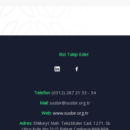
Bizi Takip Edin!
Telefon:
(0312) 287 21 53 - 54
Mail:
susbir@susbir.org.tr
Web:
www.susbir.org.tr
Adres:
Ehlibeyt Mah. Tekstilciler Cad. 1271. Sk.
Libra Kule No:21/5 Balgat Çankaya/ANKARA