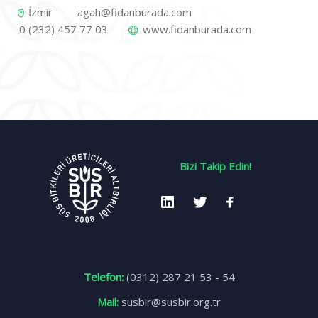
İzmir
agah@fidanburada.com
0 (232) 457 77 03
www.fidanburada.com
Bizi Takip Edin!
Telefon:
(0312) 287 21 53 - 54
Mail:
susbir@susbir.org.tr