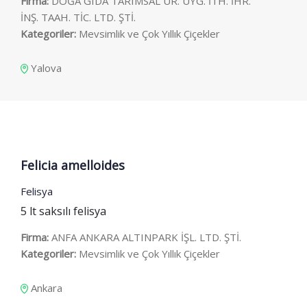
Firma:
DOĞA GIDA TARIMSAL ÜR. UYG. İTH. İHR.
İNŞ. TAAH. TİC. LTD. ŞTİ.
Kategoriler:
Mevsimlik ve Çok Yıllık Çiçekler
Yalova
Felicia amelloides
Felisya
5 lt saksılı felisya
Firma:
ANFA ANKARA ALTINPARK İŞL. LTD. ŞTİ.
Kategoriler:
Mevsimlik ve Çok Yıllık Çiçekler
Ankara