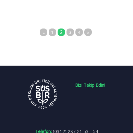
2
«
1
3
4
»
Bizi Takip Edin!
Telefon:
(0312) 287 21 53 - 54