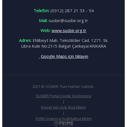
Telefon:
(0312) 287 21 53 - 54
Mail:
susbir@susbir.org.tr
Web:
www.susbir.org.tr
Adres:
Ehlibeyt Mah. Tekstilciler Cad. 1271. Sk.
Libra Kule No:21/5 Balgat Çankaya/ANKARA
Google Maps için
tıklayın
2021 © SÜSBİR. Tüm Hakları Saklıdır.
SÜSBİR Portal Üyelik Sözleşmesi
|
Kişisel Veri Açık Rıza Metni
|
KVKK Uyarınca Aydınlatma Metni