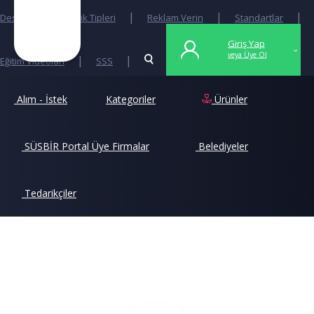
|
|
|
|
Destek
Üyelik Tipleri
Reklam Verin
Standartlar
Giriş Yap
veya Üye Ol
|
|
Eğitim Videoları
SSS
Alım - İstek
Kategoriler
Ürünler
Anasayfa
>
SÜSBİR Üyesi
SÜSBİR Portal Üye Firmalar
Belediyeler
Tedarikçiler