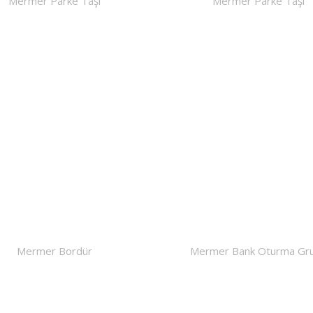
Mermer Parke Taşı
Mermer Parke Taşı
Mermer Bordür
Mermer Bank Oturma Gr