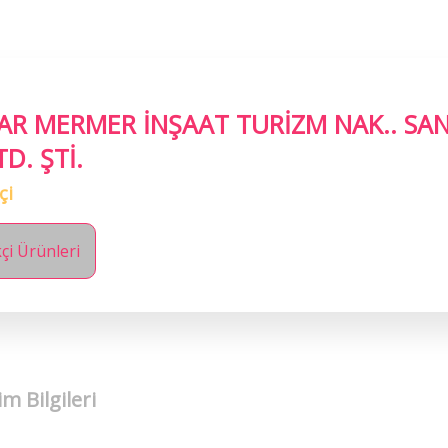
R MERMER İNŞAAT TURİZM NAK.. SAN
TD. ŞTİ.
çi
çi Ürünleri
im Bilgileri