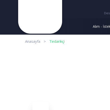
Des
Alım - İste
Anasayfa
>
Tedarikçi