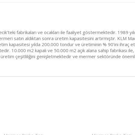
cik’teki fabrikaları ve ocakları ile faaliyet göstermektedir. 1989
ri satın aldıktan sonra üretim kapasitesini artırmıştır. KLM Made
Üretim kapasitesi yılda 200.000 tondur ve üretiminin % 90’ini ihraç 
ktedir. 10.000 m2 kapalı ve 50.000 m2 açık alana sahip fabrikası 
e üretim çeşitliliğini genişletmektedir ve mermer sektöründe önemli 