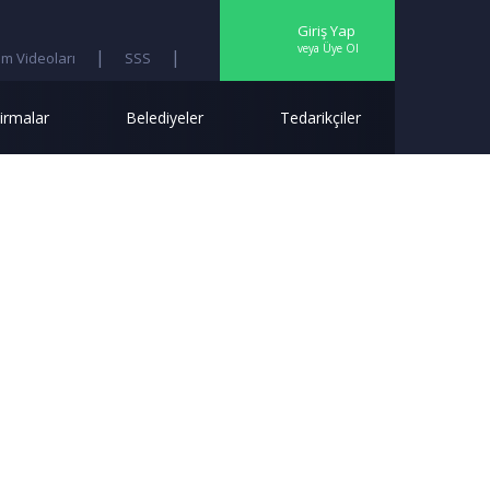
Giriş Yap
veya Üye Ol
|
|
im Videoları
SSS
Ara
irmalar
Belediyeler
Tedarikçiler