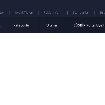
Detaylı Arama
|
|
|
|
tek
Üyelik Tipleri
Reklam Verin
Standartlar
Eğit
k
Kategoriler
Ürünler
SÜSBİR Portal Üye F