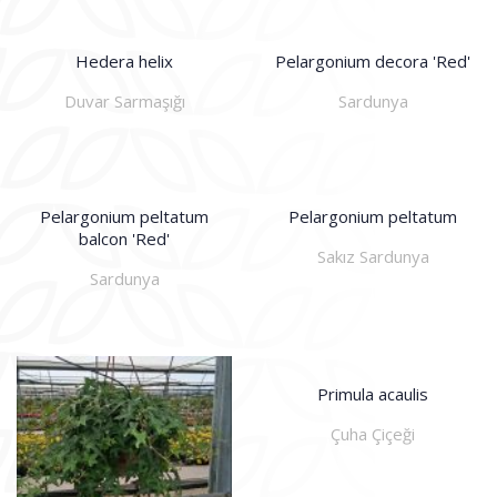
Hedera helix
Pelargonium decora 'Red'
Duvar Sarmaşığı
Sardunya
Pelargonium peltatum
Pelargonium peltatum
balcon 'Red'
Sakız Sardunya
Sardunya
Primula acaulis
Çuha Çiçeği