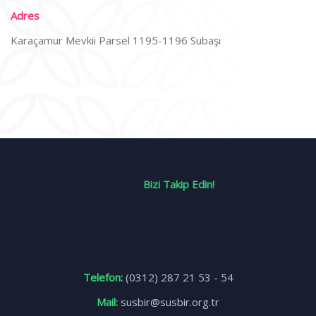
Adres
Karaçamur Mevkii Parsel 1195-1196 Subaşı
Bizi Takip Edin!
Telefon:
(0312) 287 21 53 - 54
Mail:
susbir@susbir.org.tr