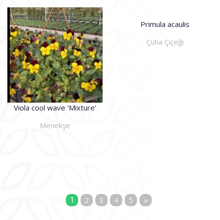
Primula acaulis
Çuha Çiçeği
Viola cool wave 'Mixture'
Menekşe
1
2
3
4
5
»