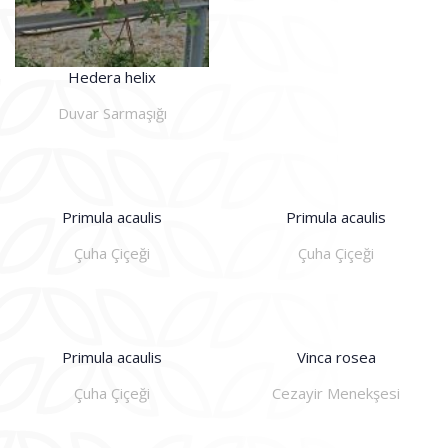
Hedera helix
Duvar Sarmaşığı
Primula acaulis
Primula acaulis
Çuha Çiçeği
Çuha Çiçeği
Primula acaulis
Vinca rosea
Çuha Çiçeği
Cezayir Menekşesi